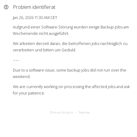
Problem identifierat
Jan 26, 2026 11:30 AM CET
Aufgrund einer Software-Störung wurden einige Backup-Jobs am
Wochenende nicht ausgeführt.
Wir arbeiten derzeit daran, die betroffenen Jobs nachträglich zu
verarbeiten und bitten um Geduld.
-
-
-
-
-
Due to a software issue, some backup jobs did not run over the
weekend.
We are currently working on processing the affected jobs and ask
for your patience.
Drivs av Hund.io
Svenska