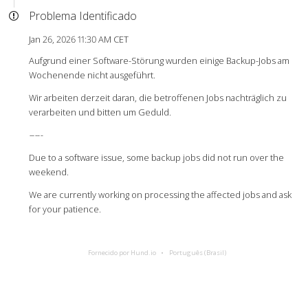
Problema Identificado
Jan 26, 2026 11:30 AM CET
Aufgrund einer Software-Störung wurden einige Backup-Jobs am
Wochenende nicht ausgeführt.
Wir arbeiten derzeit daran, die betroffenen Jobs nachträglich zu
verarbeiten und bitten um Geduld.
-
-
-
-
-
Due to a software issue, some backup jobs did not run over the
weekend.
We are currently working on processing the affected jobs and ask
for your patience.
Fornecido por Hund.io
Português (Brasil)