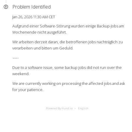
Problem Identified
Jan 26, 2026 11:30 AM CET
Aufgrund einer Software-Störung wurden einige Backup-Jobs am
Wochenende nicht ausgeführt.
Wir arbeiten derzeit daran, die betroffenen Jobs nachträglich zu
verarbeiten und bitten um Geduld.
-
-
-
-
-
Due to a software issue, some backup jobs did not run over the
weekend.
We are currently working on processing the affected jobs and ask
for your patience.
Powered By Hund.io
English