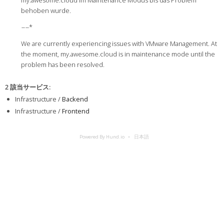
behoben wurde.
-
-
-
-*
We are currently experiencing issues with VMware Management. At
the moment, my.awesome.cloud is in maintenance mode until the
problem has been resolved.
2 該当サービス
:
Infrastructure /
Backend
Infrastructure /
Frontend
Powered By Hund.io
日本語