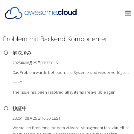
Problem mit Backend Komponenten
解決済み
2025年08月25日 17:33 CEST
Das Problem wurde behoben, alle Systeme sind wieder verfügbar.
-
-
-
-
-
-*
The issue has been resolved, all systems are available again.
検証中
2025年08月25日 16:50 CEST
Wir stellen Probleme mit dem VMware Management fest, aktuell ist
my.awesome.cloud im Maintenance Modus bis das Problem