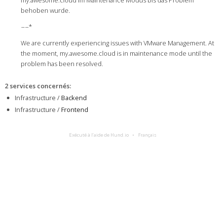
behoben wurde.
-
-
-
-*
We are currently experiencing issues with VMware Management. At
the moment, my.awesome.cloud is in maintenance mode until the
problem has been resolved.
2 services concernés
:
Infrastructure /
Backend
Infrastructure /
Frontend
Exécuté à l’aide de Hund.io
Français