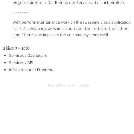
eingeschränkt sein. Der Betrieb der Services ist nicht betroffen.
~~~~~~~
We’ll perform maintenance work on the awesome.cloud application
stack. Access to my.awesome.cloud could be restricted for a short
time. There is no impact to the customer systems itself.
3 該当サービス
:
Services /
Dashboard
Services /
API
Infrastructure /
Frontend
Powered By Hund.io
日本語