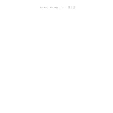
Powered By Hund.io
日本語