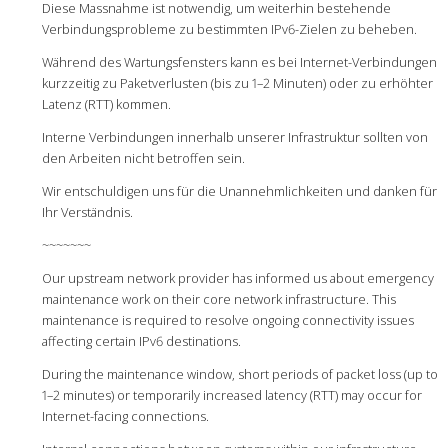
Diese Massnahme ist notwendig, um weiterhin bestehende
Verbindungsprobleme zu bestimmten IPv6-Zielen zu beheben.
Während des Wartungsfensters kann es bei Internet-Verbindungen
kurzzeitig zu Paketverlusten (bis zu 1–2 Minuten) oder zu erhöhter
Latenz (RTT) kommen.
Interne Verbindungen innerhalb unserer Infrastruktur sollten von
den Arbeiten nicht betroffen sein.
Wir entschuldigen uns für die Unannehmlichkeiten und danken für
Ihr Verständnis.
~~~~~~~
Our upstream network provider has informed us about emergency
maintenance work on their core network infrastructure. This
maintenance is required to resolve ongoing connectivity issues
affecting certain IPv6 destinations.
During the maintenance window, short periods of packet loss (up to
1–2 minutes) or temporarily increased latency (RTT) may occur for
Internet-facing connections.