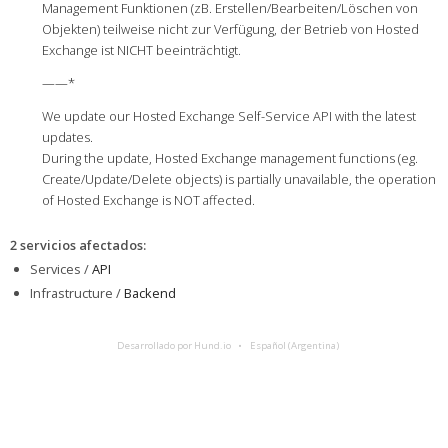
Management Funktionen (zB. Erstellen/Bearbeiten/Löschen von
Objekten) teilweise nicht zur Verfügung, der Betrieb von Hosted
Exchange ist NICHT beeinträchtigt.
——*
We update our Hosted Exchange Self-Service API with the latest
updates.
During the update, Hosted Exchange management functions (eg.
Create/Update/Delete objects) is partially unavailable, the operation
of Hosted Exchange is NOT affected.
2 servicios afectados
:
Services /
API
Infrastructure /
Backend
Desarrollado por Hund.io
Español (Argentina)