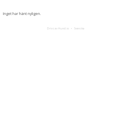
Inget har hänt nyligen.
Drivs av Hund.io
Svenska